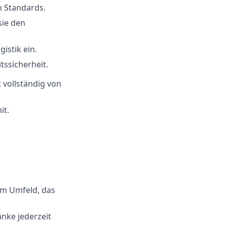
n Standards.
sie den
istik ein.
tssicherheit.
 vollständig von
it.
em Umfeld, das
änke jederzeit