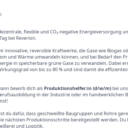
6
e dezentrale, flexible und CO₂-negative Energieversorgung 
Tag bei Reverion.
ir innovative, reversible Kraftwerke, die Gase wie Biogas o
Strom und Wärme umwandeln können, und bei Bedarf den P
ergie in speicherbare grüne Gase zu verwandeln. Dabei er
irkungsgrad von bis zu 80 % und sind damit die effiziente
Dann bewirb dich als
Produktionshelfer:in (d/w/m)
bei un
rufsausbildung in der Industrie oder im handwerklichen Be
nst!
orgst du dafür, dass geschweißte Baugruppen und Rohre gere
die nächsten Produktionsschritte bereitgestellt werden. Du 
ißerei und Logistik.