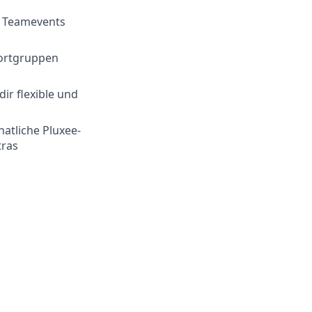
e Teamevents
portgruppen
ir flexible und
natliche Pluxee-
tras