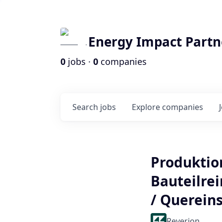
Energy Impact Partn
0
jobs ·
0
companies
Search
jobs
Explore
companies
Produktio
Bauteilre
/ Querein
Reverion