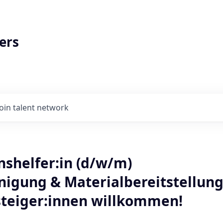
ers
Join talent network
nshelfer:in (d/w/m)
inigung & Materialbereitstellun
steiger:innen willkommen!