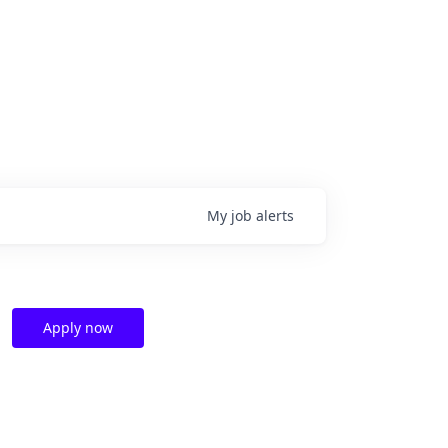
My
job
alerts
Apply now
g