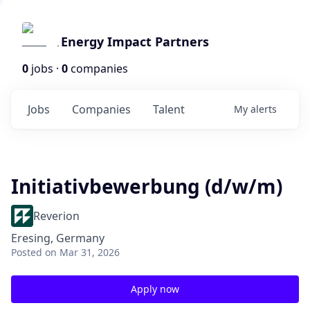
Energy Impact Partners
0
jobs ·
0
companies
Jobs
Companies
Talent
My
alerts
Initiativbewerbung (d/w/m)
Reverion
Eresing, Germany
Posted
on Mar 31, 2026
Apply now