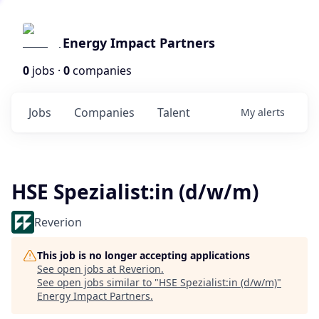
Energy Impact Partners
0
jobs ·
0
companies
Jobs
Companies
Talent
My
alerts
HSE Spezialist:in (d/w/m)
Reverion
This job is no longer accepting applications
See open jobs at
Reverion
.
See open jobs similar to "
HSE Spezialist:in (d/w/m)
"
Energy Impact Partners
.