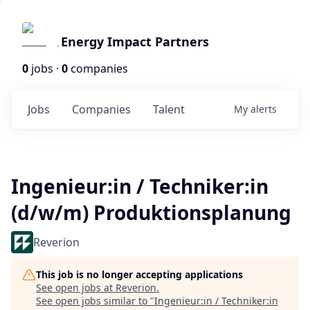
Energy Impact Partners
0
jobs ·
0
companies
Jobs
Companies
Talent
My
alerts
Ingenieur:in / Techniker:in
(d/w/m) Produktionsplanung
Reverion
This job is no longer accepting applications
See open jobs at
Reverion
.
See open jobs similar to "
Ingenieur:in / Techniker:in