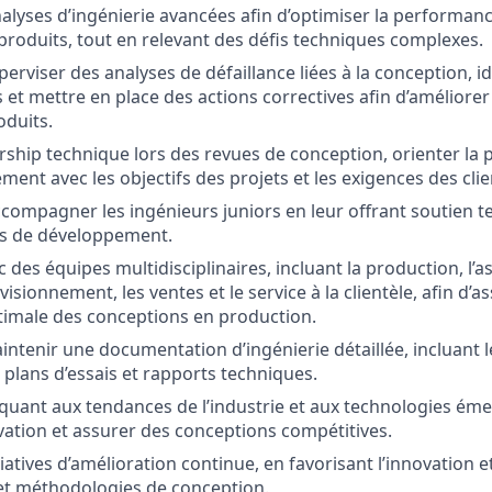
alyses d’ingénierie avancées afin d’optimiser la performance
s produits, tout en relevant des défis techniques complexes.
perviser des analyses de défaillance liées à la conception, id
t mettre en place des actions correctives afin d’améliorer l
oduits.
rship technique lors des revues de conception, orienter la p
ement avec les objectifs des projets et les exigences des clie
compagner les ingénieurs juniors en leur offrant soutien t
és de développement.
 des équipes multidisciplinaires, incluant la production, l’a
isionnement, les ventes et le service à la clientèle, afin d’a
timale des conceptions en production.
intenir une documentation d’ingénierie détaillée, incluant l
 plans d’essais et rapports techniques.
r quant aux tendances de l’industrie et aux technologies ém
ovation et assurer des conceptions compétitives.
tiatives d’amélioration continue, en favorisant l’innovation et
et méthodologies de conception.