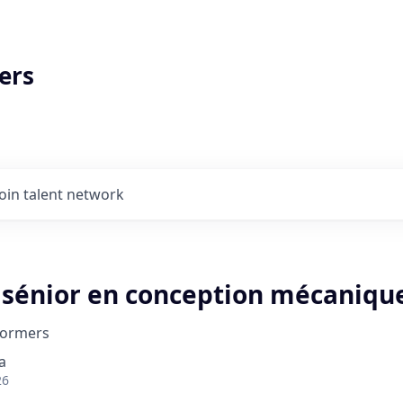
ers
Join talent network
 sénior en conception mécaniqu
formers
a
26