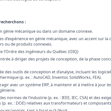
 recherchons :
en génie mécanique ou dans un domaine connexe.
es d’expérience en génie mécanique, avec un accent sur la 
rs ou de produits connexes.
e l’Ordre des ingénieurs du Québec (OIQ)
trée à diriger des projets de conception, de la phase conce
e des outils de conception et d’analyse, incluant les logici
hermique (p. ex. : AutoCAD, Inventor, SolidWorks, FEA).
eragir avec un système ERP, à maintenir et à mettre à jour l
génierie.
s normes de l’industrie (p. ex. : IEEE, IEC, CSA) et des exig
 (p. ex. : DOE) relatives aux transformateurs et composants
çais/anglais, tant à l’oral qu’à l’écrit.