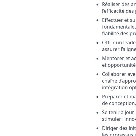
Réaliser des an
l’efficacité de
Effectuer et su
fondamentales e
fiabilité des pr
Offrir un leade
assurer l’align
Mentorer et ac
et opportunit
Collaborer avec
chaîne d’approv
intégration op
Préparer et ma
de conception,
Se tenir à jou
stimuler l’inn
Diriger des ini
les processus 