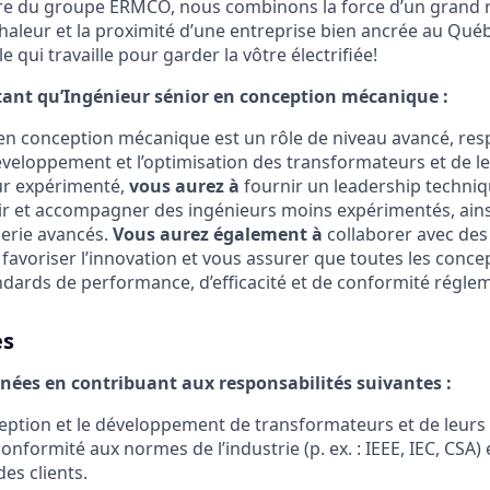
e du groupe ERMCO, nous combinons la force d’un grand 
chaleur et la proximité d’une entreprise bien ancrée au Québ
e qui travaille pour garder la vôtre électrifiée!
ant qu’Ingénieur sénior en conception mécanique :
 en conception mécanique est un rôle de niveau avancé, res
développement et l’optimisation des transformateurs et de 
ur expérimenté,
vous aurez à
fournir un leadership techniq
ir et accompagner des ingénieurs moins expérimentés, ain
ierie avancés.
Vous aurez également à
collaborer avec des
, favoriser l’innovation et vous assurer que toutes les con
ndards de performance, d’efficacité et de conformité réglem
es
rnées en contribuant aux responsabilités suivantes :
ception et le développement de transformateurs et de leur
onformité aux normes de l’industrie (p. ex. : IEEE, IEC, CSA) 
des clients.