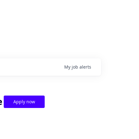
My
job
alerts
e
Apply now