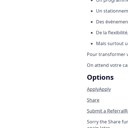
Un programme
Un stationnem
Des événement
De la flexibili
Mais surtout u
Pour transformer vo
On attend votre ca
Options
Apply
Apply
Share
Submit a Referral
R
Sorry the Share fu