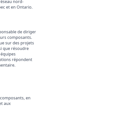
réseau nord-
ec et en Ontario.
ponsable de diriger
leurs composants.
ue sur des projets
si que résoudre
 équipes
ceptions répondent
entaire.
s composants, en
et aux