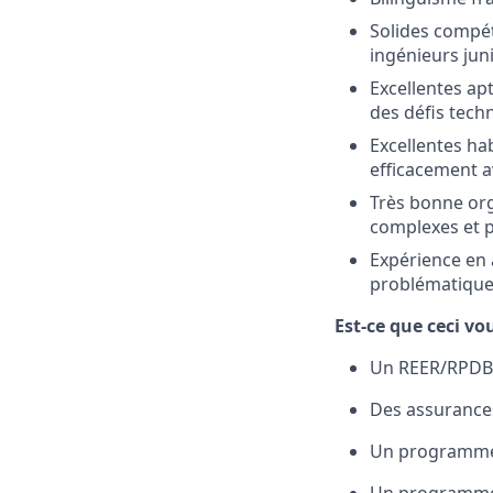
Solides compét
ingénieurs jun
Excellentes ap
des défis tech
Excellentes hab
efficacement a
Très bonne org
complexes et p
Expérience en 
problématiques
Est-ce que ceci vo
Un REER/RPDB
Des assurances
Un programme 