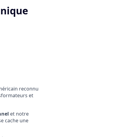
anique
méricain reconnu
nsformateurs et
nnel
et notre
se cache une