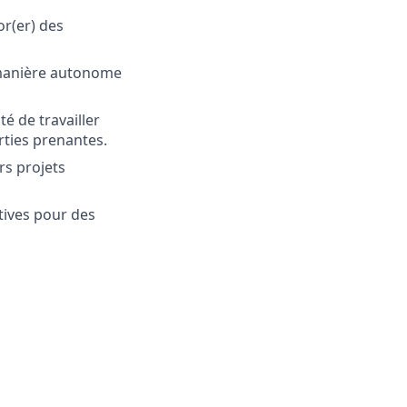
or(er) des
 manière autonome
é de travailler
rties prenantes.
rs projets
tives pour des