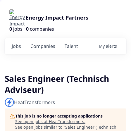
Energy Impact Partners
0
jobs ·
0
companies
Jobs
Companies
Talent
My
alerts
Sales Engineer (Technisch
Adviseur)
HeatTransformers
This job is no longer accepting applications
See open jobs at
HeatTransformers
.
See open jobs similar to "
Sales Engineer (Technisch